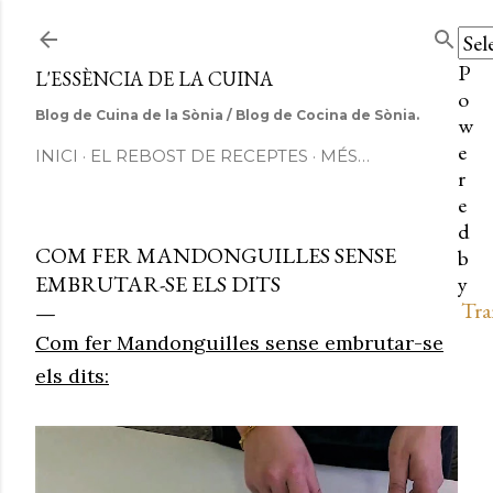
Salta al contingut principal
P
L'ESSÈNCIA DE LA CUINA
o
Blog de Cuina de la Sònia / Blog de Cocina de Sònia.
w
e
INICI
EL REBOST DE RECEPTES
MÉS…
r
e
d
COM FER MANDONGUILLES SENSE
b
EMBRUTAR-SE ELS DITS
y
Tra
Com fer Mandonguilles sense embrutar-se
els dits: