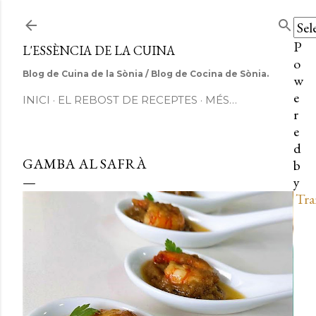
Salta al contingut principal
P
L'ESSÈNCIA DE LA CUINA
o
Blog de Cuina de la Sònia / Blog de Cocina de Sònia.
w
e
INICI
EL REBOST DE RECEPTES
MÉS…
r
e
d
GAMBA AL SAFRÀ
b
y
Tra