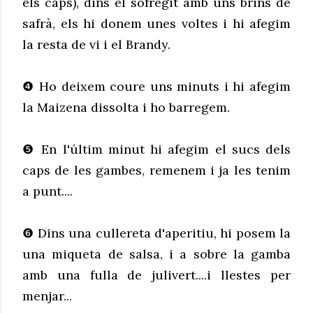
els caps), dins el sofregit amb uns brins de
safrà, els hi donem unes voltes i hi afegim
la resta de vi i el Brandy.
❹ Ho deixem coure uns minuts i hi afegim
la Maizena dissolta i ho barregem.
❺ En l'últim minut hi afegim el sucs dels
caps de les gambes, remenem i ja les tenim
a punt....
❻ Dins una cullereta d'aperitiu, hi posem la
una miqueta de salsa, i a sobre la gamba
amb una fulla de julivert....i llestes per
menjar...