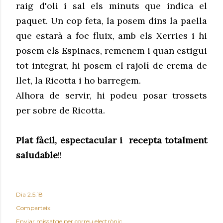
raig d'oli i sal els minuts que indica el
paquet. Un cop feta, la posem dins la paella
que estarà a foc fluix, amb els Xerries i hi
posem els Espinacs, remenem i quan estigui
tot integrat, hi posem el rajolí de crema de
llet, la Ricotta i ho barregem.
Alhora de servir, hi podeu posar trossets
per sobre de Ricotta.
Plat fàcil, espectacular i recepta totalment
saludable
!!
Dia
2.5.18
Comparteix
Enviar missatge per correu electrònic