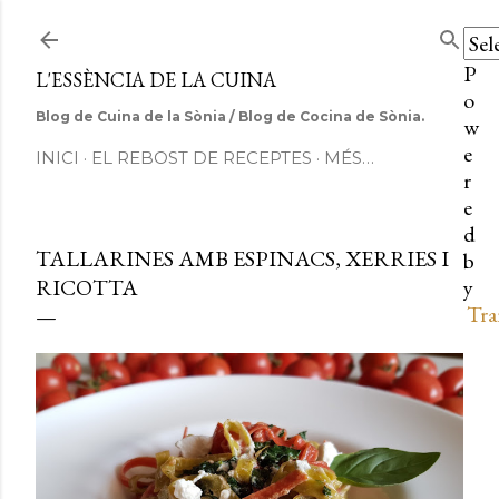
Salta al contingut principal
P
L'ESSÈNCIA DE LA CUINA
o
Blog de Cuina de la Sònia / Blog de Cocina de Sònia.
w
e
INICI
EL REBOST DE RECEPTES
MÉS…
r
e
d
TALLARINES AMB ESPINACS, XERRIES I
b
RICOTTA
y
Tra