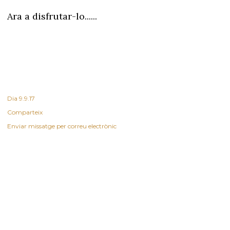
Ara a disfrutar-lo......
Dia
9.9.17
Comparteix
Enviar missatge per correu electrònic