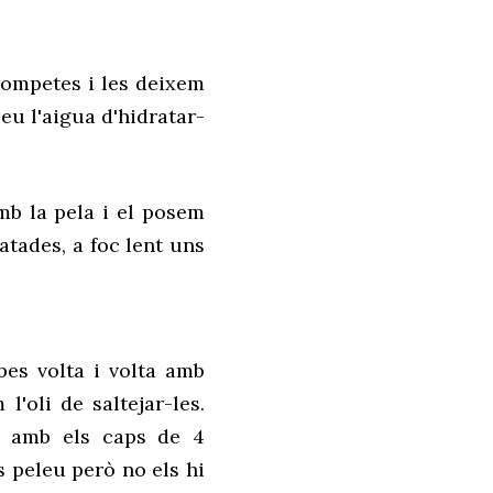
rompetes i les deixem
eu l'aigua d'hidratar-
mb la pela i el posem
tades, a foc lent uns
bes volta i volta amb
'oli de saltejar-les.
es amb els caps de 4
s peleu però no els hi