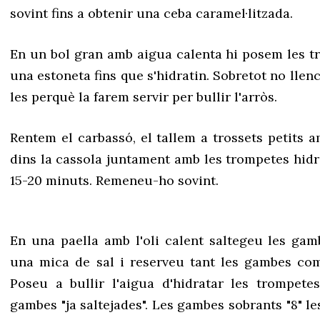
sovint fins a obtenir una ceba caramel·litzada.
En un bol gran amb aigua calenta hi posem les t
una estoneta fins que s'hidratin. Sobretot no llenc
les perquè la farem servir per bullir l'arròs.
Rentem el carbassó, el tallem a trossets petits a
dins la cassola juntament amb les trompetes hidra
15-20 minuts. Remeneu-ho sovint.
En una paella amb l'oli calent saltegeu les gam
una mica de sal i reserveu tant les gambes com l
Poseu a bullir l'aigua d'hidratar les trompet
gambes "ja saltejades". Les gambes sobrants "8" le