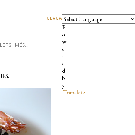
CERCA
P
o
w
LERS
MÉS…
e
r
e
d
ES.
b
y
Translate