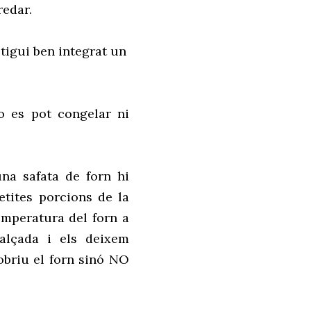
redar.
tigui ben integrat un
o es pot congelar ni
na safata de forn hi
etites porcions de la
emperatura del forn a
 alçada i els deixem
briu el forn sinó NO