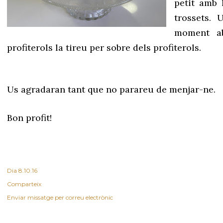
petit amb 
trossets. 
moment a
profiterols la tireu per sobre dels profiterols.
Us agradaran tant que no parareu de menjar-ne.
Bon profit!
Dia
8.10.16
Comparteix
Enviar missatge per correu electrònic