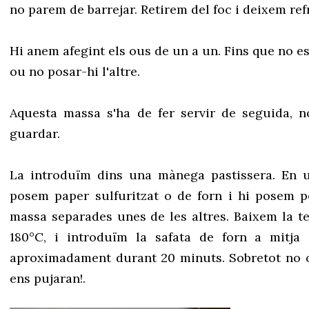
no parem de barrejar. Retirem del foc i deixem ref
Hi anem afegint els ous de un a un. Fins que no es
ou no posar-hi l'altre.
Aquesta massa s'ha de fer servir de seguida, n
guardar.
La introduïm dins una mànega pastissera. En u
posem paper sulfuritzat o de forn i hi posem p
massa separades unes de les altres. Baixem la t
180°C, i introduïm la safata de forn a mitja
aproximadament durant 20 minuts. Sobretot no o
ens pujaran!.