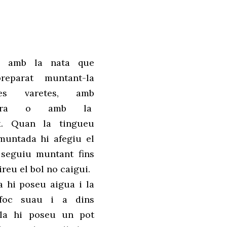
im amb la nata que
reparat muntant-la
s varetes, amb
adora o amb la
x. Quan la tingueu
untada hi afegiu el
 seguiu muntant fins
reu el bol no caigui.
a hi poseu aigua i la
foc suau i a dins
lla hi poseu un pot