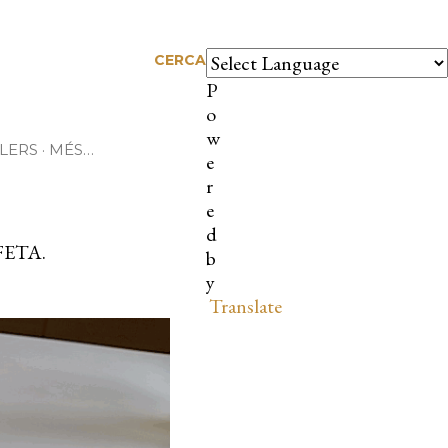
CERCA
P
o
w
LERS
MÉS…
e
r
e
d
ETA.
b
y
Translate