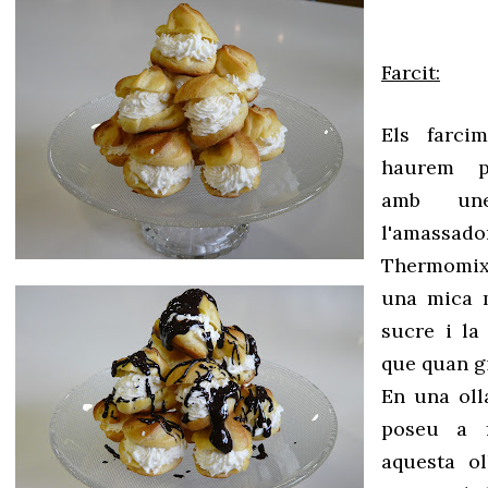
Farcit:
Els farc
haurem p
amb une
l'amass
Thermomi
una mica m
sucre i la
que quan gi
En una oll
poseu a 
aquesta o