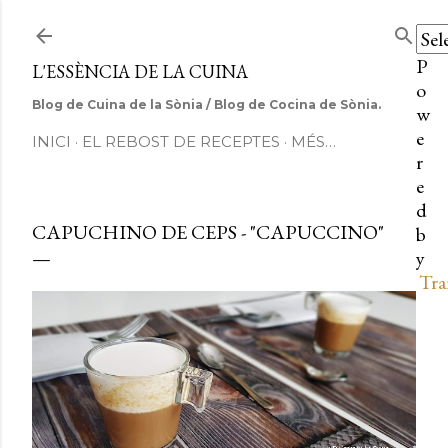
Salta al contingut principal
P
L'ESSÈNCIA DE LA CUINA
o
Blog de Cuina de la Sònia / Blog de Cocina de Sònia.
w
e
INICI
EL REBOST DE RECEPTES
MÉS…
r
e
d
CAPUCHINO DE CEPS - "CAPUCCINO"
b
y
Tra