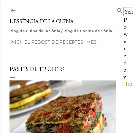
Salta al contingut principal
P
L'ESSÈNCIA DE LA CUINA
o
Blog de Cuina de la Sònia / Blog de Cocina de Sònia.
w
e
INICI
EL REBOST DE RECEPTES
MÉS…
r
e
d
PASTÍS DE TRUITES
b
y
Tra