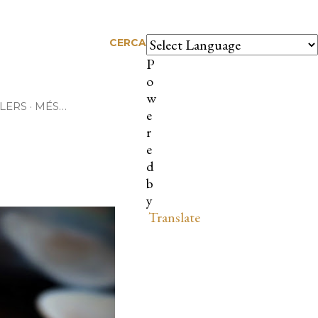
CERCA
P
o
w
LERS
MÉS…
e
r
e
d
b
y
Translate