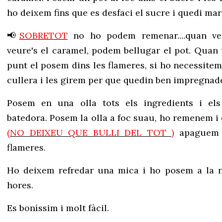
ho deixem fins que es desfaci el sucre i quedi mar
📢
SOBRETOT
no ho podem remenar....quan v
veure's el caramel, podem bellugar el pot. Quan
punt el posem dins les flameres, si ho necessit
cullera i les girem per que quedin ben impregnad
Posem en una olla tots els ingredients i e
batedora. Posem la olla a foc suau, ho remenem i 
(NO DEIXEU QUE BULLI DEL TOT )
apaguem e
flameres.
Ho deixem refredar una mica i ho posem a la 
hores.
Es boníssim i molt fàcil.