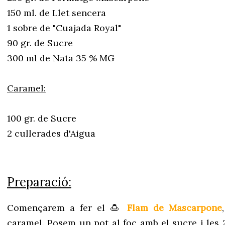
150 ml. de Llet sencera
1 sobre de "Cuajada Royal"
90 gr. de Sucre
300 ml de Nata 35 % MG
Caramel:
100 gr. de Sucre
2 cullerades d'Aigua
Preparació:
Començarem a fer el 🍮
Flam de Mascarpone
caramel. Posem un pot al foc amb el sucre i les 2