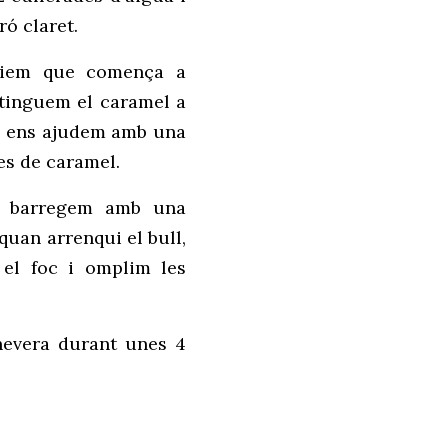
ró claret.
eiem que comença a
 tinguem el caramel a
em ens ajudem amb una
es de caramel.
ls barregem amb una
quan arrenqui el bull,
l foc i omplim les
nevera durant unes 4