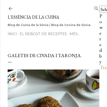
Salta al contingut principal
P
L'ESSÈNCIA DE LA CUINA
o
Blog de Cuina de la Sònia / Blog de Cocina de Sònia.
w
e
INICI
EL REBOST DE RECEPTES
MÉS…
r
e
d
GALETES DE CIVADA I TARONJA.
b
y
Tra