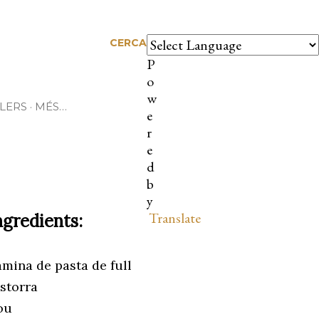
CERCA
P
o
w
LERS
MÉS…
e
r
e
d
b
y
Translate
ngredients:
mina de pasta de full
storra
ou